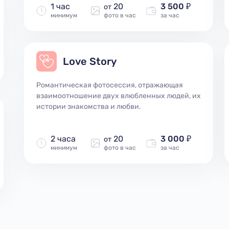
1 час
20
3 500 ₽
от
минимум
фото в час
за час
Love Story
Романтическая фотосессия, отражающая
взаимоотношение двух влюбленных людей, их
истории знакомства и любви.
2 часа
20
3 000 ₽
от
минимум
фото в час
за час