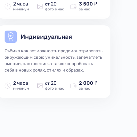
2 часа
20
3 500 ₽
от
минимум
фото в час
за час
Индивидуальная
Съёмка как возможность продемонстрировать
окружающим свою уникальность, запечатлеть
эмоции, настроение, а также попробовать
себя в новых ролях, стилях и образах.
2 часа
20
2 000 ₽
от
минимум
фото в час
за час