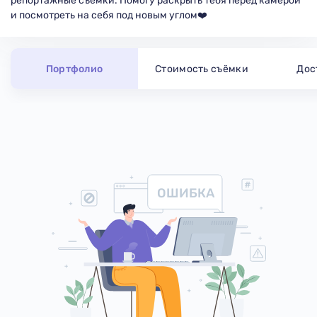
репортажные съемки. Помогу раскрыть тебя перед камерой
и посмотреть на себя под новым углом❤️
Портфолио
Стоимость съёмки
Дос
ОШИБКА