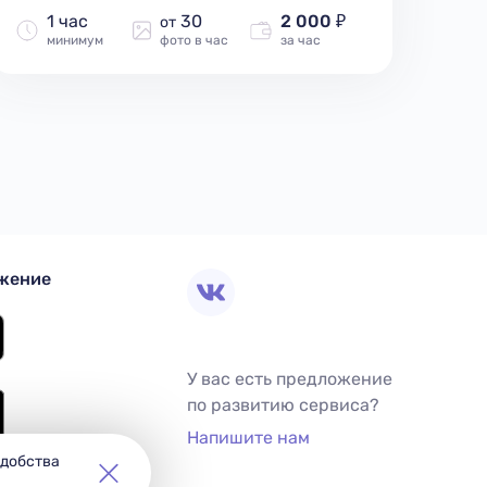
1 час
30
2 000 ₽
от
минимум
фото в час
за час
жение
У вас есть предложение
по развитию сервиса?
Напишите нам
удобства