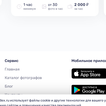
1 час
30
2 000 ₽
от
минимум
фото в час
за час
Сервиc
Мобильное прило
Главная
Каталог фотографов
Блог
Контакты
tlex.ru использует файлы cookie и другие технологии для вашего 
Войти
ния сайтом и повышения качества рекомендаций.