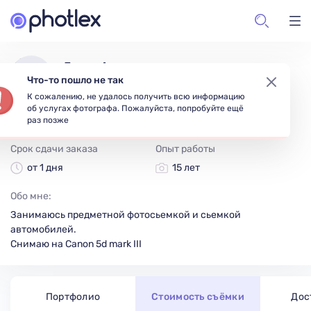
Денис Авраменко
Что-то пошло не так
Москва, Россия
К сожалению, не удалось получить всю информацию
об услугах фотографа. Пожалуйста, попробуйте ещё
Предметная
Интерьерная
раз позже
Срок сдачи заказа
Опыт работы
от 1 дня
15 лет
Обо мне:
Занимаюсь предметной фотосьемкой и сьемкой
автомобилей.
Снимаю на Canon 5d mark III
Портфолио
Стоимость съёмки
Дос