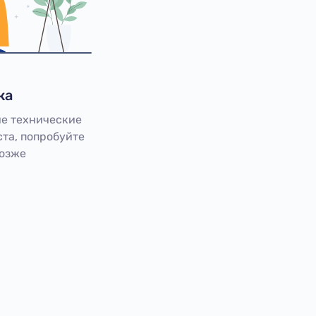
ка
е технические
та, попробуйте
позже