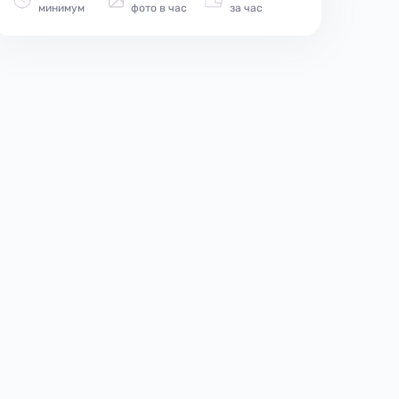
минимум
фото в час
за час