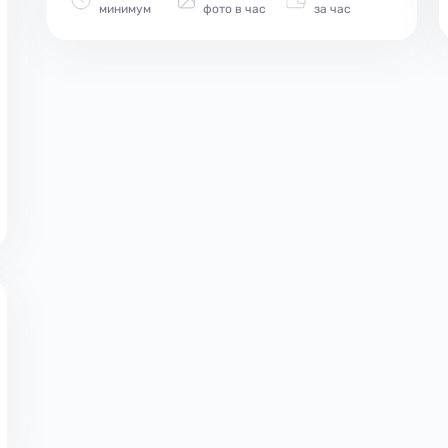
минимум
фото в час
за час