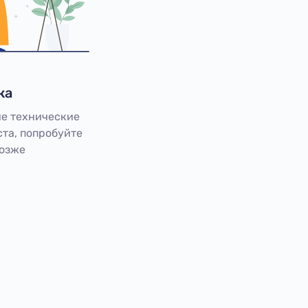
ка
е технические
та, попробуйте
позже