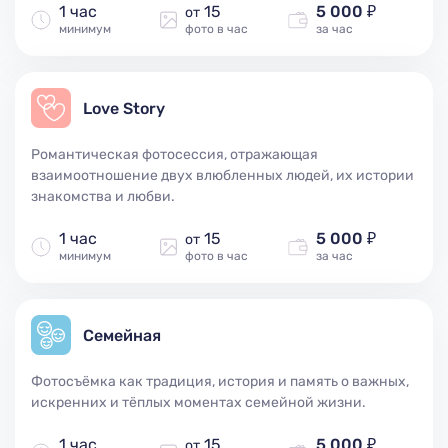
1 час
15
5 000 ₽
от
минимум
фото в час
за час
Love Story
Романтическая фотосессия, отражающая
взаимоотношение двух влюбленных людей, их истории
знакомства и любви.
1 час
15
5 000 ₽
от
минимум
фото в час
за час
Семейная
Фотосъёмка как традиция, история и память о важных,
искренних и тёплых моментах семейной жизни.
1 час
15
5 000 ₽
от