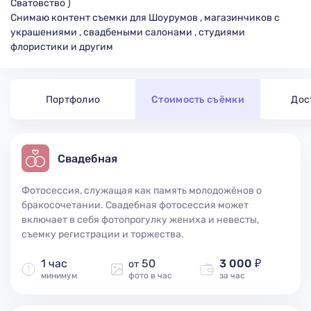
Сватовство )
Снимаю контент съемки для Шоурумов , магазинчиков с
украшениями , свадбеными салонами , студиями
флористики и другим
Портфолио
Стоимость съёмки
Дос
Свадебная
Фотосессия, служащая как память молодожёнов о
бракосочетании. Свадебная фотосессия может
включает в себя фотопрогулку жениха и невесты,
съемку регистрации и торжества.
1 час
50
3 000 ₽
от
минимум
фото в час
за час