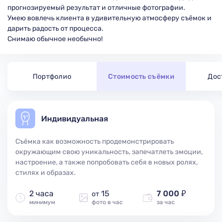
прогнозируемый результат и отличные фотографии.
Умею вовлечь клиента в удивительную атмосферу съёмок и
дарить радость от процесса.
Портфолио
Стоимость съёмки
Дос
Индивидуальная
Съёмка как возможность продемонстрировать
окружающим свою уникальность, запечатлеть эмоции,
настроение, а также попробовать себя в новых ролях,
стилях и образах.
2 часа
15
7 000 ₽
от
минимум
фото в час
за час