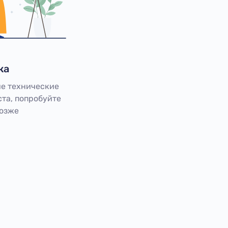
ка
е технические
та, попробуйте
позже