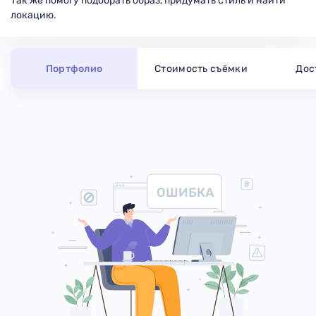
Так же помогу подобрать образ, придумать стиль и найти
локацию.
Портфолио
Стоимость съёмки
Дос
ОШИБКА