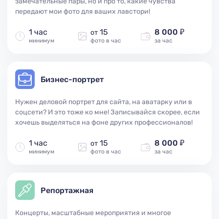
замечательные пары, но и про то, какие чувства
передают мои фото для ваших лавстори!
1 час
15
8 000 ₽
от
минимум
фото в час
за час
Бизнес-портрет
Нужен деловой портрет для сайта, на аватарку или в
соцсети? И это тоже ко мне! Записывайся скорее, если
хочешь выделяться на фоне других профессионалов!
1 час
15
8 000 ₽
от
минимум
фото в час
за час
Репортажная
Концерты, масштабные мероприятия и многое