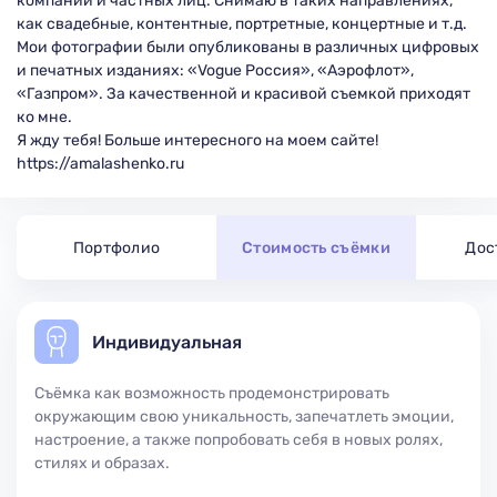
компаний и частных лиц. Снимаю в таких направлениях,
как свадебные, контентные, портретные, концертные и т.д.
Мои фотографии были опубликованы в различных цифровых
и печатных изданиях: «Vogue Россия», «Аэрофлот»,
«Газпром». За качественной и красивой съемкой приходят
ко мне.
Я жду тебя! Больше интересного на моем сайте!
https://amalashenko.ru
Портфолио
Стоимость съёмки
Дос
Индивидуальная
Съёмка как возможность продемонстрировать
окружающим свою уникальность, запечатлеть эмоции,
настроение, а также попробовать себя в новых ролях,
стилях и образах.